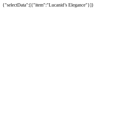
{"selectData":[{"item":"Lucanid’s Elegance"}]}