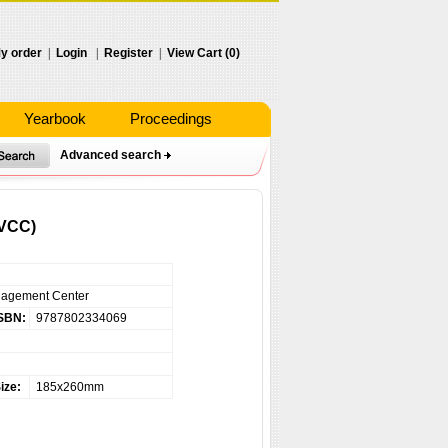
y order
|
Login
|
Register
|
View Cart (0)
Yearbook
Proceedings
Advanced search
CVCC)
anagement Center
SBN:
9787802334069
ize:
185x260mm