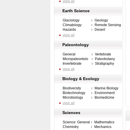
view all
Earth Science
Glaciology
Geology
Climatology
Remote Sensing
Hazards
Desert
view all
Paleontology
General
Vertebrate
Micropaleontolo
Paleobotany
Invertebrate
Stratigraphy
view all
Biology & Ecology
Biodiversity
Marine Biology
Biotechnology
Environment
Microbiology
Biomedicine
view all
Sciences
Science: General
Mathematics
Chemistry
Mechanics