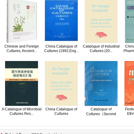
Chinese and Foreign
China Catalogue of
Catalogue of Industrial
China
Cultures, Ancient...
Cultures (1992,Eng...
Cultures (20...
Pharma
A Catalogue of Microbial
China Catalogue of
Catalogue of
Festi
Cultures Res...
Cultures
Ethn
Cultures（Second
Edition)