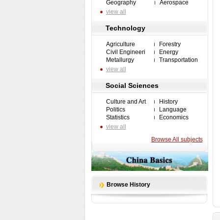
Geography
Aerospace
view all
Technology
Agriculture
Forestry
Civil Engineeri
Energy
Metallurgy
Transportation
view all
Social Sciences
Culture and Art
History
Politics
Language
Statistics
Economics
view all
Browse All subjects
Browse History