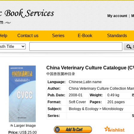
My account
|
M
Help
Contact us
Series
E-Book
Standards
China Veterinary Culture Catalogue (
中国兽医菌种目录
Language:
Chinese,Latin name
Author:
China Veterinary Culture Collection M
Pub. Date:
2008-01
Weight:
0.49 kg
I
Format:
Soft Cover
Pages:
201 pages
Subject:
Biology & Ecology
>
Microbiology
Series:
S
Larger Image
Price:
US$ 25.00