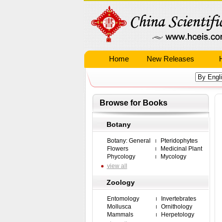
Home
New Releases
Browse for Books
Botany
Botany: General
Pteridophytes
Flowers
Medicinal Plant
Phycology
Mycology
view all
Zoology
Entomology
Invertebrates
Mollusca
Ornithology
Mammals
Herpetology